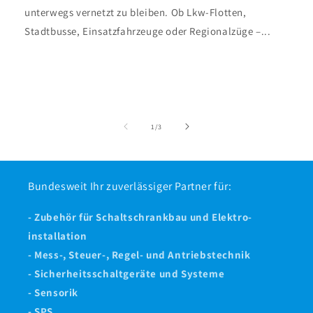
unterwegs vernetzt zu bleiben. Ob Lkw-Flotten,
Stadtbusse, Einsatzfahrzeuge oder Regionalzüge –...
von
1
/
3
Bundesweit Ihr zuverlässiger Partner für:
- Zubehör für Schaltschrankbau und Elektro-
installation
- Mess-, Steuer-, Regel- und Antriebstechnik
- Sicherheitsschaltgeräte und Systeme
- Sensorik
- SPS